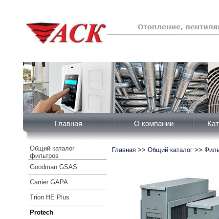
Главная
О компании
Кат
Общий каталог
Главная
>>
Общий каталог
>>
Филь
фильтров
Goodman GSAS
Carrier GAPA
Trion HE Plus
Protech