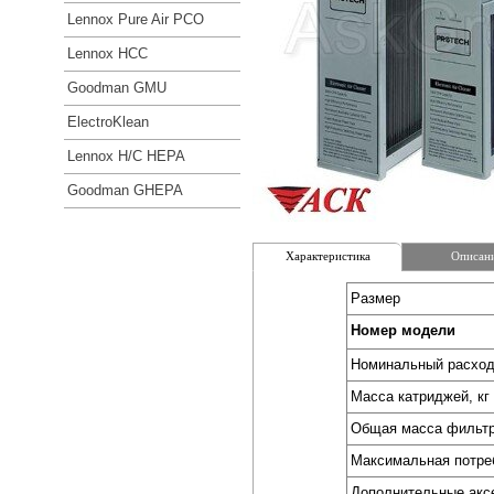
Lennox Pure Air PCO
Lennox HCC
Goodman GMU
ElectroKlean
Lennox H/C HEPA
Goodman GHEPA
Характеристика
Описан
Размер
Общее представле
Protech
наиболее ус
Номер модели
охлаждающей вентил
Номинальный расход
воздухоочиститель, 
Модель легко устана
Масса катриджей, кг
Общая масса фильтр
Спецификация
Очищаемый объем во
Максимальная потре
Эффективно очищает
Дополнительные акс