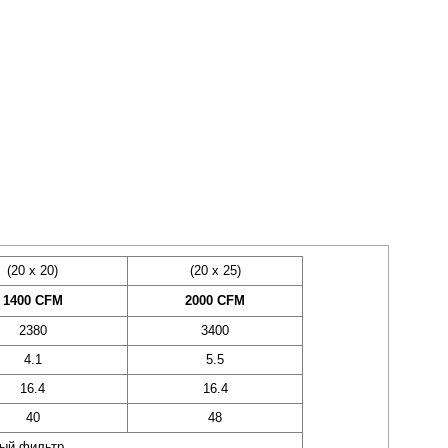
(20 х 20)
(20 х 25)
аемый совместно с нагревающей или
1400 CFM
2000 CFM
одель. Воздух, проходя через
щение.
2380
3400
точно вытяжной системы вентиляции.
4.1
5.5
16.4
16.4
40
48
ный фильтр