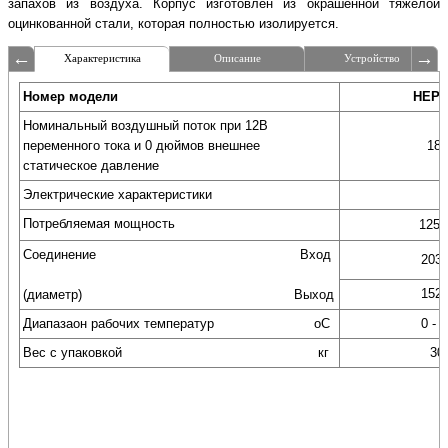
запахов из воздуха. Корпус изготовлен из окрашенной тяжёлой
оцинкованной стали, которая полностью изолируется.
Характеристика
Описание
Устройство
Номер модели
При необходимости выполнить качественную очистку воздуха от
HEPA
системой фильтрации HEPA. Название является аббревиатурой от «Нig
Номинальный воздушный поток при 12В
«высокоэффективное удерживание частиц».
переменного тока и 0 дюймов внешнее
180
статическое давление
Система байпассной фильтрации HEPA
включает предварительн
Электрические характеристики
Брошюра принудительного
нагнетательным воздухом, но может применяться независимо от них
(нажмите на картинку, чтоб
Потребляемая мощность
125В
Трехэтапный процесс фильтрации:
Соединение Вход
первый этап – удаление крупных частиц с использованием фи
203,
второй этап – удаление 99,97% частиц диаметром 0,3 микрон
152,
(диаметр) Выход
третий этап – угольный фильтр обеспечивает удаление хим
которая полностью изолируется.
Диапазаон рабочих температур оС
0 - 3
Корпус изготовлен из окрашенной тяжелой оцинкованной стали, к
Вес с упаковкой кг
30
Инструкция принудительн