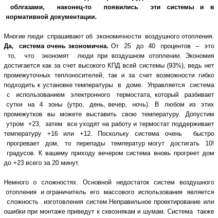
облгазами, наконец-то появились эти
системы и в
нормативной документации.
Многие люди спрашивают об экономичности воздушного отопления.
Да, система
очень экономична.
От 25 до 40 процентов – это
то, что экономят люди при воздушном
отоплении. Экономия
достигается как за счет высокого КПД всей системы (93%), ведь нет
промежуточных теплоносителей, так и за счет возможности гибко
подходить к установке
температуры в доме. Управляется система
с использованием электронного термостата,
который разбивает
сутки на 4 зоны (утро, день, вечер, ночь). В любом из этих
промежутков вы можете выставить свою температуру. Допустим
утром +23, затем все
уходят на работу и термостат поддерживает
температуру +16 или +12. Поскольку система
очень быстро
прогревает дом, то перепады температур могут достигать 10!
градусов. К
вашему приходу вечером система вновь прогреет дом
до +23 всего за 20 минут.
Немного о сложностях. Основной недостаток систем воздушного
отопления и
ограничитель его массового использования является
сложность изготовления систем.
Неправильное проектирование или
ошибки при монтаже приведут к сквознякам и шумам.
Система также