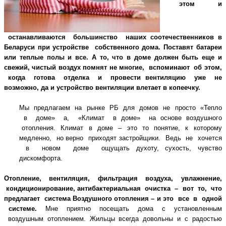
этом и
останавливаются большинство наших
соотечественников в
Беларуси при устройстве собственного дома. Поставят батареи
или
теплые полы и все. А то, что в доме должен быть еще и
свежий, чистый воздух помнят не
многие, вспоминают об этом,
когда готова отделка и провести вентиляцию уже не
возможно, да и устройство вентиляции влетает в копеечку.
Мы предлагаем на рынке РБ для домов не просто «Тепло
в доме» а, «Климат в
доме» на основе
воздушного
отопления. Климат в доме – это то понятие, к которому
медленно, но верно приходят застройщики. Ведь не хочется
в новом доме ощущать
духоту, сухость, чувство
дискомфорта.
Отопление, вентиляция, фильтрация воздуха, увлажнение,
кондиционирование,
антибактериальная очистка – вот то, что
предлагает система Воздушного
отопления – и
это все в одной
системе.
Мне приятно посещать дома с установленным
воздушным
отоплением. Жильцы всегда довольны и с радостью